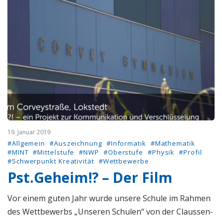
19. Januar 2019
#Allgemein
#Auszeichnung
#Informatik
#Mathematik
#MINT
#Mittelstufe
#NWP
#Oberstufe
#Physik
#Profil
#Schwerpunkt Kreativität
#Wettbewerbe
Pst.Geheim!? – Der Film
Vor einem guten Jahr wurde unsere Schule im Rahmen
des Wettbewerbs „Unseren Schulen“ von der Claussen-