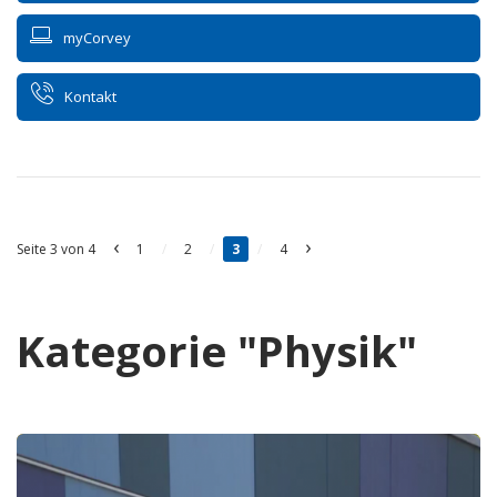
myCorvey
Kontakt
‹
›
Seite 3 von 4
1
/
2
/
3
/
4
Kategorie "Physik"