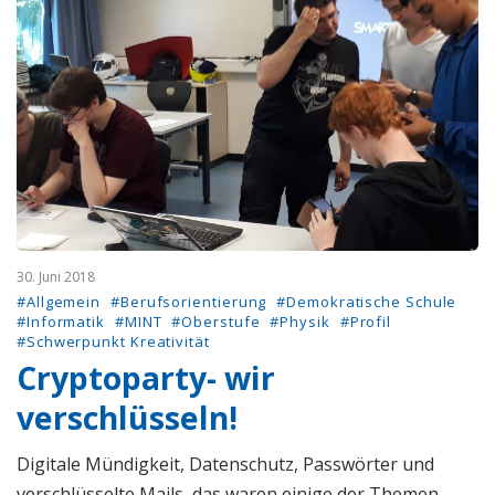
30. Juni 2018
#Allgemein
#Berufsorientierung
#Demokratische Schule
#Informatik
#MINT
#Oberstufe
#Physik
#Profil
#Schwerpunkt Kreativität
Cryptoparty- wir
verschlüsseln!
Digitale Mündigkeit, Datenschutz, Passwörter und
verschlüsselte Mails, das waren einige der Themen,