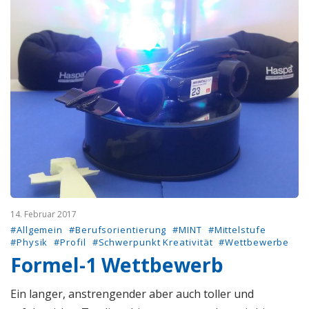
14. Februar 2017
#Allgemein
#Berufsorientierung
#MINT
#Mittelstufe
#Physik
#Profil
#Schwerpunkt Kreativität
#Wettbewerbe
Formel-1 Wettbewerb
Ein langer, anstrengender aber auch toller und