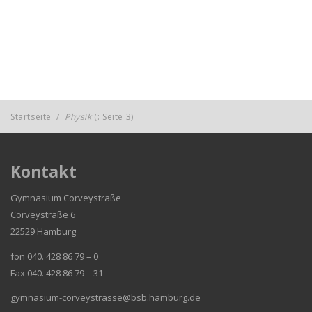
Startseite
/
Physik
(: Seite 3)
Kontakt
Gymnasium Corveystraße
Corveystraße 6
22529 Hamburg
fon 040. 428 86 79 – 0
Fax 040. 428 86 79 – 31
gymnasium-corveystrasse@bsb.hamburg.de