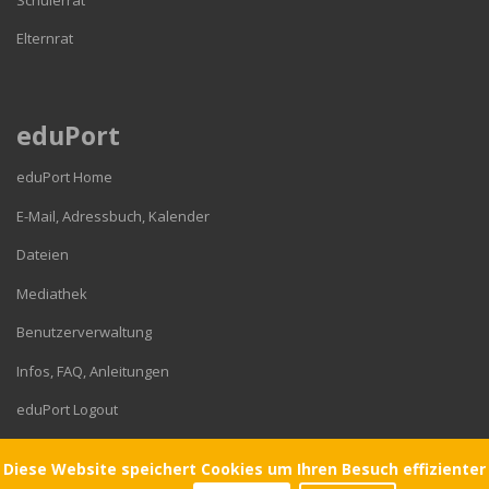
Elternrat
eduPort
eduPort Home
E-Mail, Adressbuch, Kalender
Dateien
Mediathek
Benutzerverwaltung
Infos, FAQ, Anleitungen
eduPort Logout
Diese Website speichert Cookies um Ihren Besuch effizienter
© 2026 Gymnasium Corveystraße