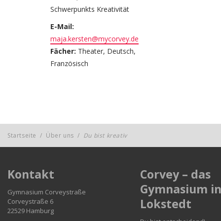
Schwerpunkts Kreativität
E-Mail:
maja.kersten@mycorvey.de
Fächer:
Theater, Deutsch,
Französisch
Startseite
/
Über uns
/
Du bist kreativ
Kontakt
Corvey – das
Gymnasium i
Gymnasium Corveystraße
Lokstedt
Corveystraße 6
22529 Hamburg