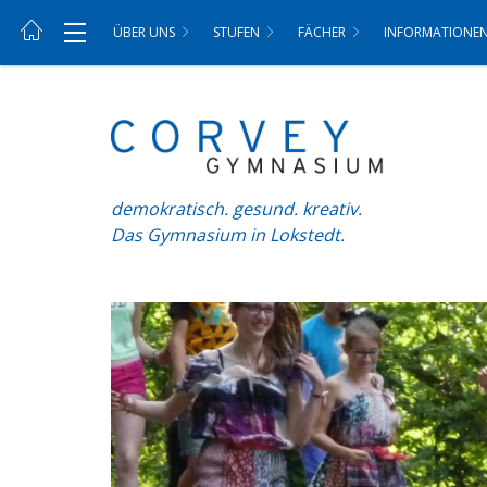
ÜBER UNS
STUFEN
FÄCHER
INFORMATIONE
demokratisch. gesund. kreativ.
Das Gymnasium in Lokstedt.