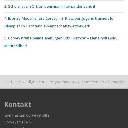
Schule ist ein Ort, an dem man miteinander spricht
Bronze-Medaille fürs Corvey – 3. Platz bei „Jugend trainiert für
Olympia“ im Tischtennis-Mannschaftswettbewerb
Corveystraße beim Hamburger Kids Triathlon – Elena holt Gold,
Moritz Silber!
Startseite
/
Allgemein
/
Programmierung ist wichtig für die Physik!
Kontakt
Gymnasium Corveystraße
Corveystraße 6