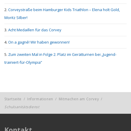
Corveystraße beim Hamburger Kids Triathlon – Elena holt Gold,
Moritz Silber!
Acht Medaillen für das Corvey
On a gagné! Wir haben gewonnen!
Zum zweiten Mal in Folge 2. Platz im Gerätturnen bei „Jugend-
trainiert-für-Olympia“
Startseite
/
Informationen
/
Mitmachen am Corvey
/
Schulsanitätsdienst
Kontakt