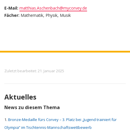
E-Mail:
matthias.Aschenbach@mycorvey.de
Fächer:
Mathematik, Physik, Musik
Meta
Zuletzt bearbeitet: 21. Januar 2025
Aktuelles
News zu diesem Thema
Bronze-Medaille fürs Corvey – 3. Platz bei „Jugend trainiert für
Olympia“ im Tischtennis-Mannschaftswettbewerb