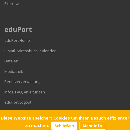
Elternrat
eduPort
eduPort Home
E-Mail, Adressbuch, Kalender
Dateien
Mediathek
Benutzerverwaltung
Infos, FAQ, Anleitungen
eduPort Logout
Diese Website speichert Cookies um Ihren Besuch effizienter
© 2026 Gymnasium Corveystraße
zu machen.
Schließen
Mehr Info