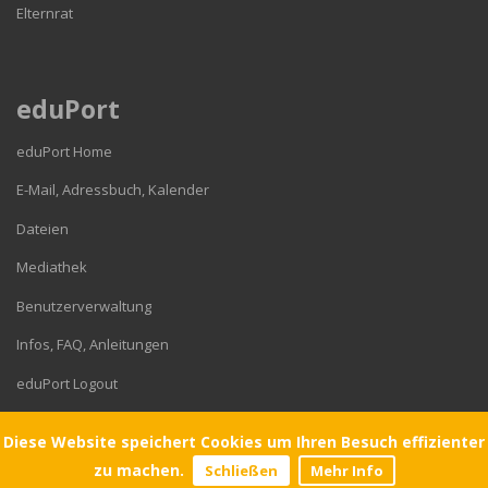
Elternrat
eduPort
eduPort Home
E-Mail, Adressbuch, Kalender
Dateien
Mediathek
Benutzerverwaltung
Infos, FAQ, Anleitungen
eduPort Logout
Diese Website speichert Cookies um Ihren Besuch effizienter
© 2026 Gymnasium Corveystraße
zu machen.
Schließen
Mehr Info