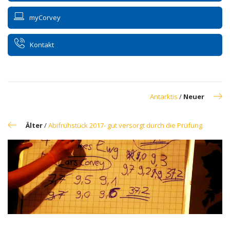
myCorvey
Kontakt
Antarktis
/
Neuer
Älter
/
Abifrühstück 2017- gut versorgt durch die Prüfung.