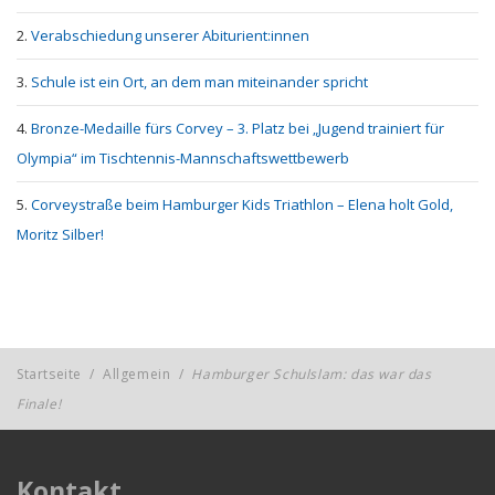
Verabschiedung unserer Abiturient:innen
Schule ist ein Ort, an dem man miteinander spricht
Bronze-Medaille fürs Corvey – 3. Platz bei „Jugend trainiert für
Olympia“ im Tischtennis-Mannschaftswettbewerb
Corveystraße beim Hamburger Kids Triathlon – Elena holt Gold,
Moritz Silber!
Startseite
/
Allgemein
/
Hamburger Schulslam: das war das
Finale!
Kontakt