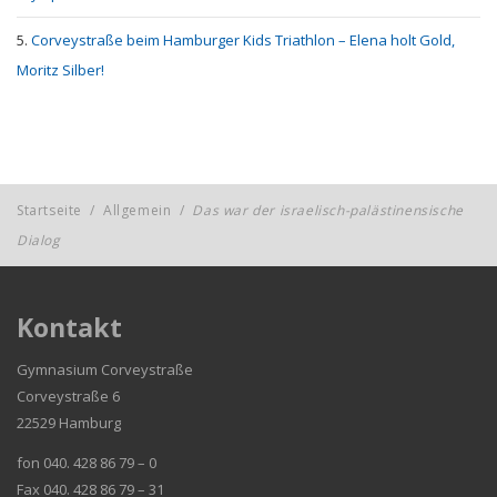
Corveystraße beim Hamburger Kids Triathlon – Elena holt Gold,
Moritz Silber!
Startseite
/
Allgemein
/
Das war der israelisch-palästinensische
Dialog
Kontakt
Gymnasium Corveystraße
Corveystraße 6
22529 Hamburg
fon 040. 428 86 79 – 0
Fax 040. 428 86 79 – 31