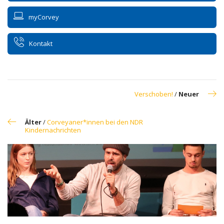
myCorvey
Kontakt
Verschoben!
/
Neuer
Älter
/
Corveyaner*innen bei den NDR
Kindernachrichten