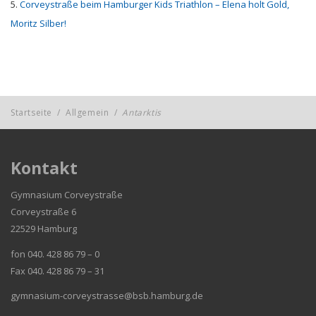
Corveystraße beim Hamburger Kids Triathlon – Elena holt Gold,
Moritz Silber!
Startseite
/
Allgemein
/
Antarktis
Kontakt
Gymnasium Corveystraße
Corveystraße 6
22529 Hamburg
fon 040. 428 86 79 – 0
Fax 040. 428 86 79 – 31
gymnasium-corveystrasse@bsb.hamburg.de