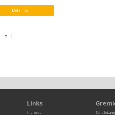
Mehr Info
›
/
7
Links
Gremi
n
Impressum
Schulleitung