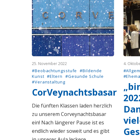
25. November 2022
4. Oktob
#Beobachtungsstufe
#Bildende
#Allgem
Kunst
#Eltern
#Gesunde Schule
#Ehema
#Veranstaltung
„bi
CorVeynachtsbasar
202
Die fünften Klassen laden herzlich
Dan
zu unserem Corveynachtsbasar
vie
ein! Nach längerer Pause ist es
Ges
endlich wieder soweit und es gibt
in unserer Aula leckere