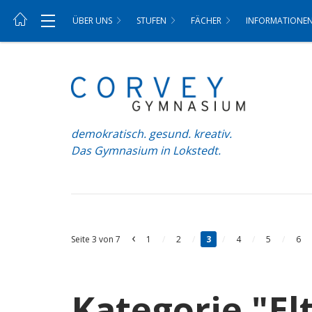
ÜBER UNS
STUFEN
FÄCHER
INFORMATIONE
demokratisch. gesund. kreativ.
Das Gymnasium in Lokstedt.
‹
Seite 3 von 7
1
/
2
/
3
/
4
/
5
/
6
Kategorie "El