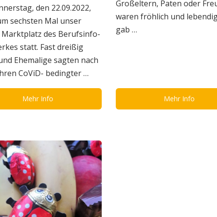
Großeltern, Paten oder Fr
nerstag, den 22.09.2022,
waren fröhlich und lebendig
um sechsten Mal unser
gab …
 Marktplatz des Berufsinfo-
kes statt. Fast dreißig
 und Ehemalige sagten nach
ahren CoViD- bedingter …
Mehr Info
Mehr Info