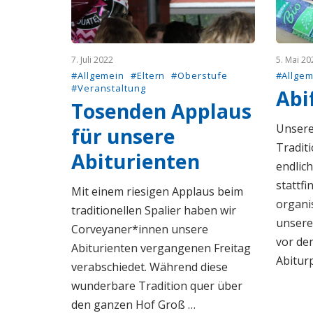
7. Juli 2022
5. Mai 20
#Allgemein
#Eltern
#Oberstufe
#Allgem
#Veranstaltung
Abi
Tosenden Applaus
Unsere
für unsere
Traditi
Abiturienten
endlich
stattfi
Mit einem riesigen Applaus beim
organi
traditionellen Spalier haben wir
unsere
Corveyaner*innen unsere
vor den
Abiturienten vergangenen Freitag
Abitur
verabschiedet. Während diese
wunderbare Tradition quer über
den ganzen Hof Groß …