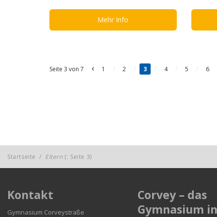
Mehr Info
‹
Seite 3 von 7
1
/
2
/
3
/
4
/
5
/
6
Startseite
/
Eltern
(: Seite 3)
Kontakt
Corvey – das
Gymnasium i
Gymnasium Corveystraße