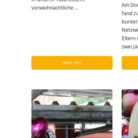
Am Don
vorweihnachtliche …
fand z
bunter
Netzwer
Eltern
zwei J
Mehr Info