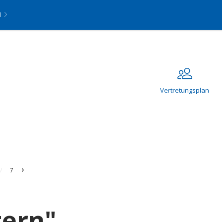
N
Vertretungsplan
›
/
7
tern"