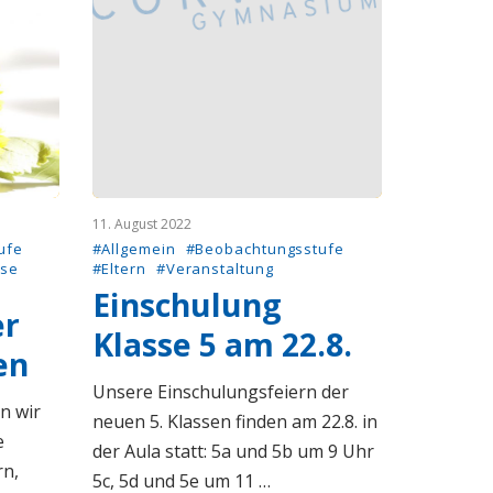
11. August 2022
ufe
#Allgemein
#Beobachtungsstufe
sse
#Eltern
#Veranstaltung
Einschulung
er
Klasse 5 am 22.8.
en
Unsere Einschulungsfeiern der
n wir
neuen 5. Klassen finden am 22.8. in
e
der Aula statt: 5a und 5b um 9 Uhr
rn,
5c, 5d und 5e um 11 …