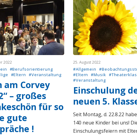
er 2022
25. August 2022
ein
#Berufsorientierung
#Allgemein
#Beobachtungsst
lige
#Eltern
#Veranstaltung
#Eltern
#Musik
#Theaterkla
#Veranstaltung
n am Corvey
Einschulung d
2“ – großes
neuen 5. Klass
keschön für so
Seit Montag, d. 22.8.22 habe
le gute
140 neue Kinder bei uns! Di
präche !
Einschulungsfeiern mit Elte