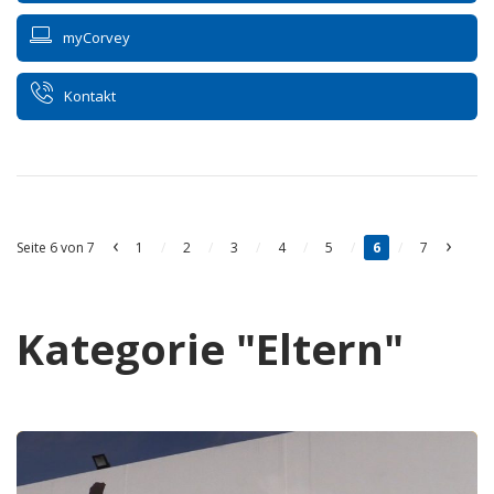
myCorvey
Kontakt
‹
›
Seite 6 von 7
1
/
2
/
3
/
4
/
5
/
6
/
7
Kategorie "Eltern"