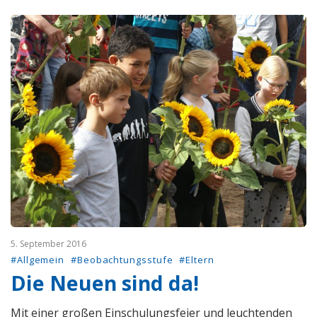
5. September 2016
#Allgemein
#Beobachtungsstufe
#Eltern
Die Neuen sind da!
Mit einer großen Einschulungsfeier und leuchtenden