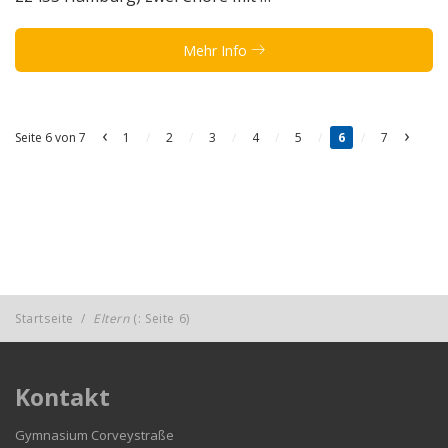
Mehr Info
‹
›
Seite 6 von 7
1
/
2
/
3
/
4
/
5
/
6
/
7
Startseite
/
Eltern
(: Seite 6)
Kontakt
Gymnasium Corveystraße