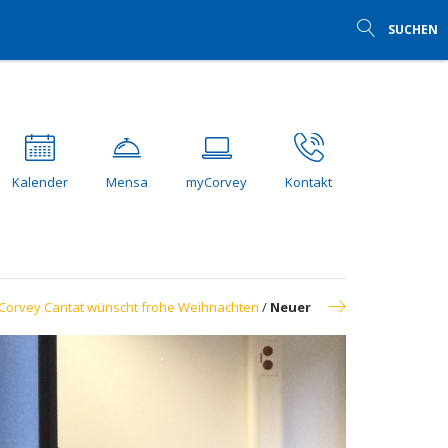
SUCHEN
Kalender
Mensa
myCorvey
Kontakt
Corvey Cantat wünscht frohe Weihnachten
/
Neuer