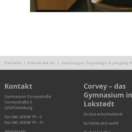
Startseite
/
Demokratie AG
/
Zweitzeugen: Projekttage in Jahrgang 8
Kontakt
Corvey – das
Gymnasium i
Gymnasium Corveystraße
Lokstedt
Corveystraße 6
22529 Hamburg
Du bist entscheidend!
fon 040. 428 86 79 – 0
Fax 040. 428 86 79 – 31
Du fühlst dich wohl!
gymnasium-