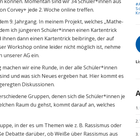
ten können. Momentan sind wir 34 Schüler*innen aus
#
S
on Corvey+ jede 2. Woche online treffen.
Kr
dem 9. Jahrgang. In meinem Projekt, welches „Mathe-
dem ich jüngeren Schüler*innen einen Kartentrick
A
d ihnen dann einen Kartentrick beibringe, der auf
er Workshop online leider nicht möglich ist, nehme
in unserer AG ein.
Li
 machen wir eine Runde, in der alle Schüler*innen
kt sind und was sich Neues ergeben hat. Hier kommt es
geregten Diskussionen.
A
rschiedene Gruppen, denen sich die Schüler*innen je
lchen Raum du gehst, kommt darauf an, welches
gruppe, in der es um Themen wie z. B. Rassismus oder
iße Debatte darüber, ob Weiße über Rassismus aus