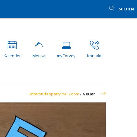
SUCHEN
Kalender
Mensa
myCorvey
Kontakt
Unterstufenparty bei Zoom
/
Neuer