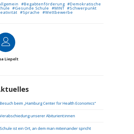
Allgemein
#Begabtenförderung
#Demokratische
chule
#Gesunde Schule
#MINT
#Schwerpunkt
eativität
#Sprache
#Wettbewerbe
utor
sa Liepelt
ktuelles
Besuch beim „Hamburg Center for Health Economics“
Verabschiedung unserer Abiturient:innen
Schule ist ein Ort, an dem man miteinander spricht