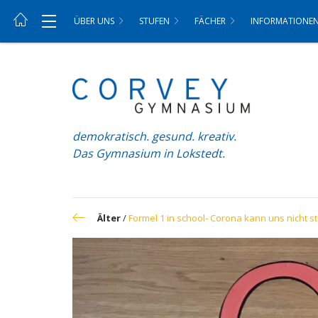
ÜBER UNS
STUFEN
FÄCHER
INFORMATIONE
demokratisch. gesund. kreativ.
Das Gymnasium in Lokstedt.
Älter
/
Formel 1 in school- Corona kann uns nicht s