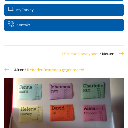
myCorvey
Kontakt
169 neue Corveyaner
/
Neuer
Älter
/
freireden?mitreden.gegenreden!