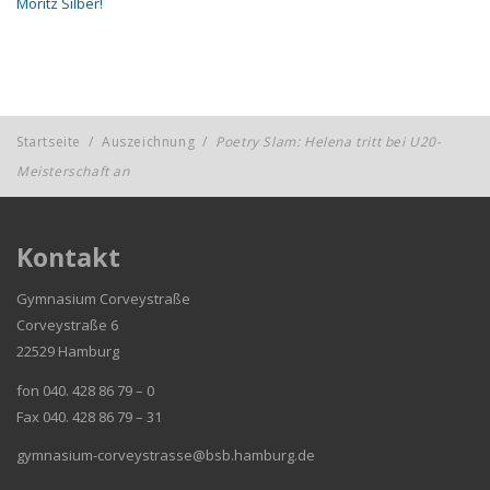
Moritz Silber!
Startseite
/
Auszeichnung
/
Poetry Slam: Helena tritt bei U20-
Meisterschaft an
Kontakt
Gymnasium Corveystraße
Corveystraße 6
22529 Hamburg
fon 040. 428 86 79 – 0
Fax 040. 428 86 79 – 31
gymnasium-corveystrasse@bsb.hamburg.de