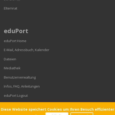
Elternrat
eduPort
eduPort Home
E-Mail, Adressbuch, Kalender
Dateien
Mediathek
Benutzerverwaltung
Infos, FAQ, Anleitungen
eduPort Logout
Diese Website speichert Cookies um Ihren Besuch effizienter
© 2026 Gymnasium Corveystraße