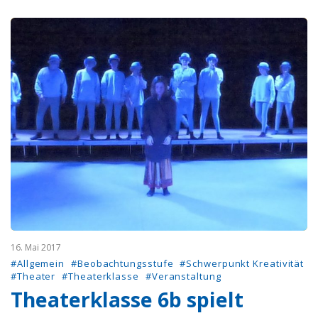
16. Mai 2017
#Allgemein
#Beobachtungsstufe
#Schwerpunkt Kreativität
#Theater
#Theaterklasse
#Veranstaltung
Theaterklasse 6b spielt