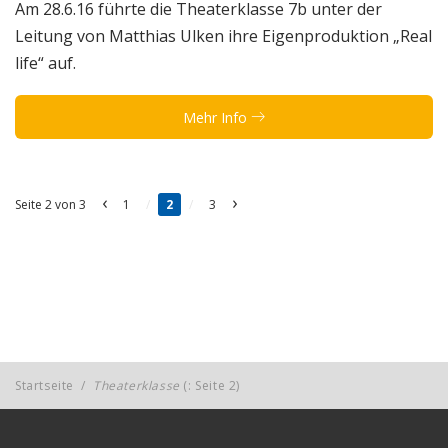
Am 28.6.16 führte die Theaterklasse 7b unter der
Leitung von Matthias Ulken ihre Eigenproduktion „Real
life“ auf.
Mehr Info
‹
›
Seite 2 von 3
1
/
2
/
3
Startseite
/
Theaterklasse
(: Seite 2)