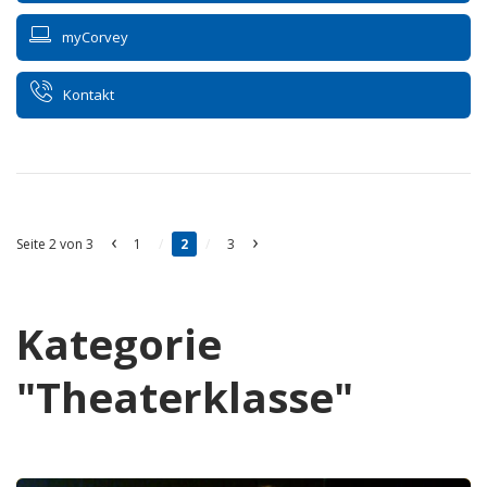
myCorvey
Kontakt
‹
›
Seite 2 von 3
1
/
2
/
3
Kategorie
"Theaterklasse"