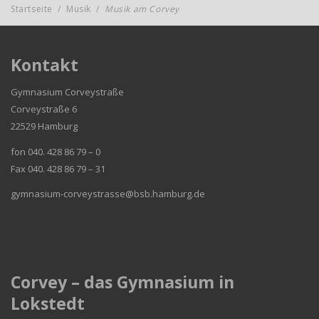
Startseite
/
Musik
/
Musik am Corvey
Kontakt
Gymnasium Corveystraße
Corveystraße 6
22529 Hamburg
fon 040. 428 86 79 – 0
Fax 040. 428 86 79 – 31
gymnasium-corveystrasse@bsb.hamburg.de
Corvey – das Gymnasium in
Lokstedt