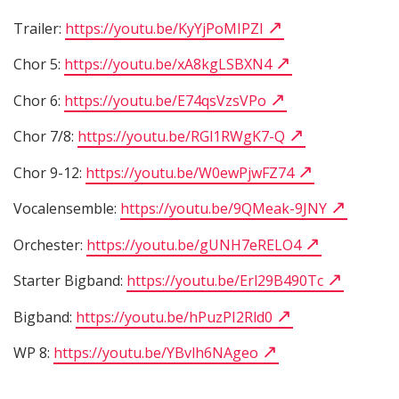
Trailer:
https://youtu.be/KyYjPoMIPZI
Chor 5:
https://youtu.be/xA8kgLSBXN4
Chor 6:
https://youtu.be/E74qsVzsVPo
Chor 7/8:
https://youtu.be/RGl1RWgK7-Q
Chor 9-12:
https://youtu.be/W0ewPjwFZ74
Vocalensemble:
https://youtu.be/9QMeak-9JNY
Orchester:
https://youtu.be/gUNH7eRELO4
Starter Bigband:
https://youtu.be/Erl29B490Tc
Bigband:
https://youtu.be/hPuzPI2Rld0
WP 8:
https://youtu.be/YBvlh6NAgeo