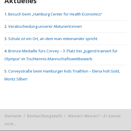
Aktuelles
Besuch beim „Hamburg Center for Health Economics“
Verabschiedung unserer Abiturient:innen
Schule ist ein Ort, an dem man miteinander spricht
Bronze-Medaille fürs Corvey – 3. Platz bei „Jugend trainiert für
Olympia“ im Tischtennis-Mannschaftswettbewerb
Corveystraße beim Hamburger Kids Triathlon – Elena holt Gold,
Moritz Silber!
Startseite
/
Beobachtungsstufe
/
Meister! Meister? – Er kommt
nicht…