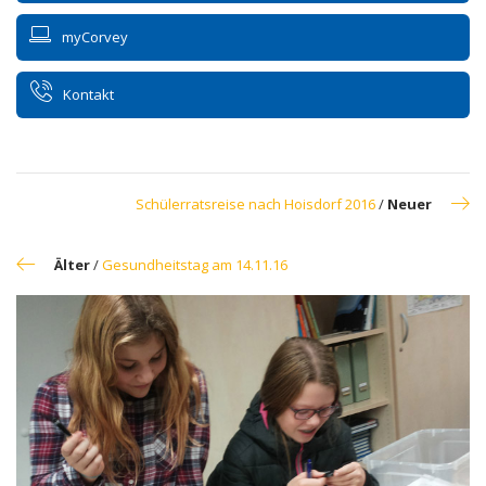
myCorvey
Kontakt
Schülerratsreise nach Hoisdorf 2016
/
Neuer
Älter
/
Gesundheitstag am 14.11.16