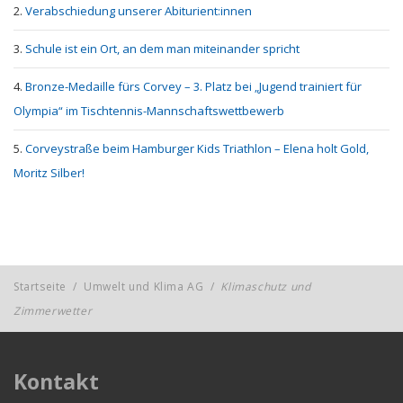
Verabschiedung unserer Abiturient:innen
Schule ist ein Ort, an dem man miteinander spricht
Bronze-Medaille fürs Corvey – 3. Platz bei „Jugend trainiert für
Olympia“ im Tischtennis-Mannschaftswettbewerb
Corveystraße beim Hamburger Kids Triathlon – Elena holt Gold,
Moritz Silber!
Startseite
/
Umwelt und Klima AG
/
Klimaschutz und
Zimmerwetter
Kontakt