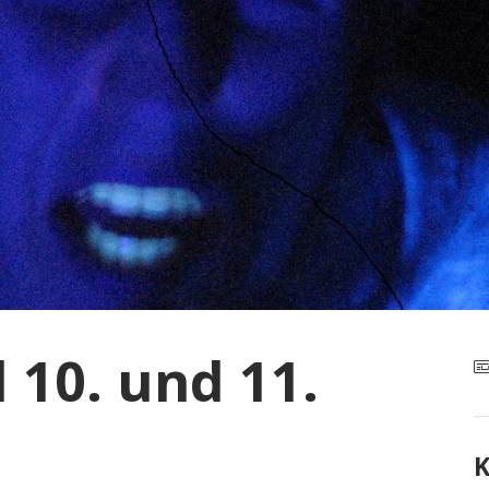
10. und 11.
K