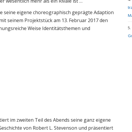
 wesentlich mehr als ein Rivale ist …
tr
lte seine eigene choreographisch geprägte Adaption
M
 mit seinem Projektstück am 13. Februar 2017 den
nnungsreiche Weise Identitätsthemen und
Go
iert im zweiten Teil des Abends seine ganz eigene
schichte von Robert L. Stevenson und präsentiert