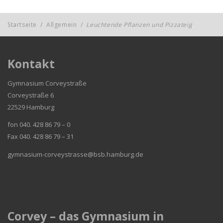
Startseite
/
Allgemein
/
Leuchtende Pflanzen und Pizzateig
Kontakt
Gymnasium Corveystraße
Corveystraße 6
22529 Hamburg
fon 040. 428 86 79 – 0
Fax 040. 428 86 79 – 31
gymnasium-corveystrasse@bsb.hamburg.de
Corvey – das Gymnasium in