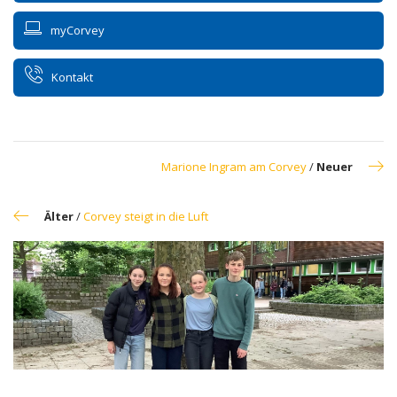
myCorvey
Kontakt
Marione Ingram am Corvey
/
Neuer
Älter
/
Corvey steigt in die Luft