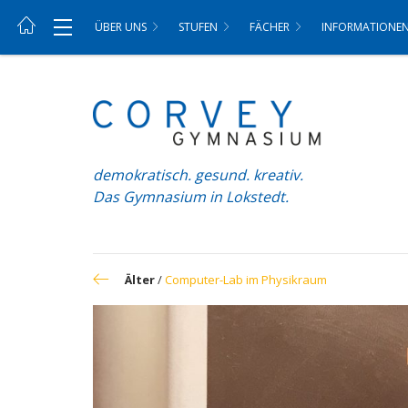
ÜBER UNS
STUFEN
FÄCHER
INFORMATIONE
demokratisch. gesund. kreativ.
Das Gymnasium in Lokstedt.
Älter
/
Computer-Lab im Physikraum