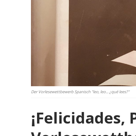
Der Vorlesewettbewerb Spanisch "leo, leo... ¿qué lees?"
¡Felicidades, 