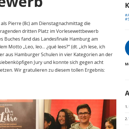
bewerb
K
#
#
 als Pierre (8c) am Dienstagnachmittag die
rragenden dritten Platz im Vorlesewettbewerb
s Buches fand das Landesfinale Hamburg am
A
em Motto „Leo, leo… ¿qué lees?“ (dt. „ich lese, ich
sler aus Hamburger Schulen in vier Kategorien an der
r siebenköpfigen Jury und konnte sich gegen acht
Me
tzen. Wir gratulieren zu diesem tollen Ergebnis:
A