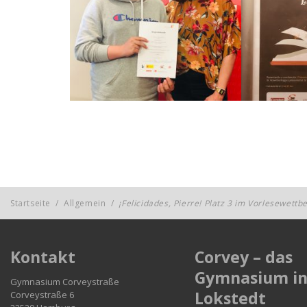
Startseite
/
Allgemein
/
¡Felicidades, Pierre! Platz 3 im Vorlesewett
Kontakt
Corvey – das
Gymnasium i
Gymnasium Corveystraße
Lokstedt
Corveystraße 6