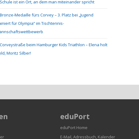
Schule ist ein Ort, an dem man miteinander spricht
Bronze-Medaille fürs Corvey – 3. Platz bei „Jugend
ainiert für Olympia“ im Tischtennis-
annschaftswettbewerb
Corveystraße beim Hamburger Kids Triathlon – Elena holt
ld, Moritz Silber!
en
eduPort
eduPort Home
er
E-Mail, Adressbuch, Kalender