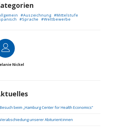
ategorien
Allgemein
#Auszeichnung
#Mittelstufe
Spanisch
#Sprache
#Wettbewerbe
utor
lanie Nickel
ktuelles
Besuch beim „Hamburg Center for Health Economics“
Verabschiedung unserer Abiturient:innen