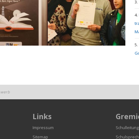
tr
M
Go
bewerb
Links
Gremi
n
Impressum
Schulleitung
Sitemap
Schulsprech