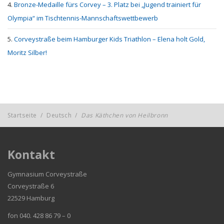
Bronze-Medaille fürs Corvey – 3. Platz bei „Jugend trainiert für
Olympia“ im Tischtennis-Mannschaftswettbewerb
Corveystraße beim Hamburger Kids Triathlon – Elena holt Gold,
Moritz Silber!
Startseite
/
Deutsch
/
Das Käthchen von Heilbronn
Kontakt
Gymnasium Corveystraße
Corveystraße 6
22529 Hamburg
fon 040. 428 86 79 – 0