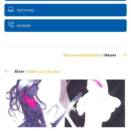
myCorvey
Kontakt
Motive werden Bilder
/
Neuer
Älter
/
Bilder aus der Box