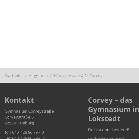
Startseite
/
Allgemein
/
Wunschessen à la Corvey
Kontakt
Corvey – das
Gymnasium i
Gymnasium Corveystraße
Lokstedt
Corveystraße 6
22529 Hamburg
Du bist entscheidend!
fon 040. 428 86 79 – 0
Fax 040. 428 86 79 – 31