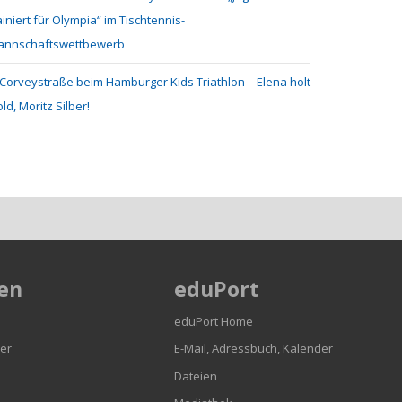
ainiert für Olympia“ im Tischtennis-
annschaftswettbewerb
Corveystraße beim Hamburger Kids Triathlon – Elena holt
ld, Moritz Silber!
en
eduPort
eduPort Home
er
E-Mail, Adressbuch, Kalender
Dateien