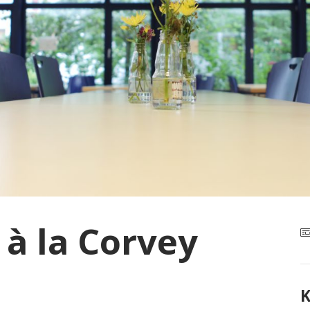
à la Corvey
K