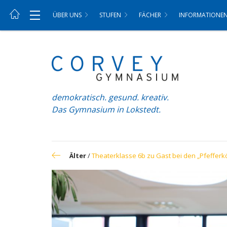
ÜBER UNS
STUFEN
FÄCHER
INFORMATIONE
demokratisch. gesund. kreativ.
Das Gymnasium in Lokstedt.
Älter
/
Theaterklasse 6b zu Gast bei den „Pfefferk