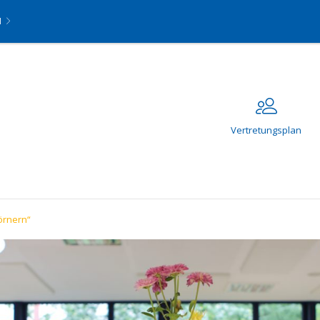
N
Vertretungsplan
örnern“