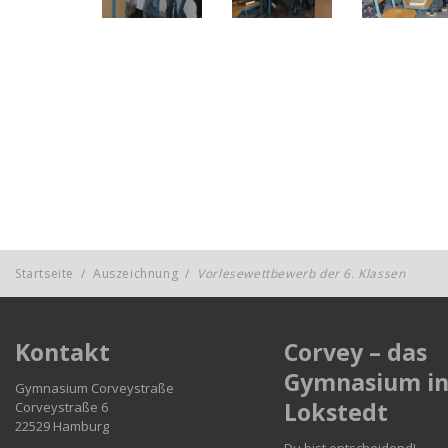
Startseite
/
Auszeichnung
/
Vorlesewettbewerb der 6. Klassen
Kontakt
Corvey – das
Gymnasium i
Gymnasium Corveystraße
Lokstedt
Corveystraße 6
22529 Hamburg
Du bist entscheidend!