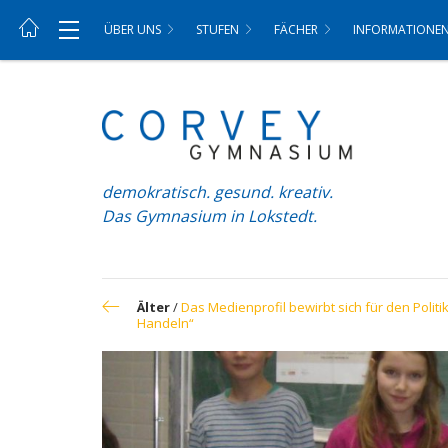
ÜBER UNS
STUFEN
FÄCHER
INFORMATIONE
demokratisch. gesund. kreativ.
Das Gymnasium in Lokstedt.
Älter
/
Das Medienprofil bewirbt sich für den Poli
Handeln“