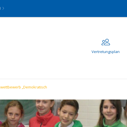
N
Vertretungsplan
tikwettbewerb „Demokratisch