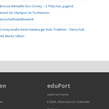
Bronze-Medaille fürs Corvey – 3. Platz bei „Jugend
ainiert für Olympia“ im Tischtennis-
annschaftswettbewerb
Corveystraße beim Hamburger Kids Triathlon – Elena holt
ld, Moritz Silber!
en
eduPort
eduPort Home
er
E-Mail, Adressbuch, Kalender