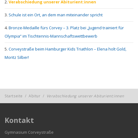
Verabschiedung unserer Abiturient:innen
Schule ist ein Ort, an dem man miteinander spricht
Bronze-Medaille fürs Corvey – 3. Platz bei „Jugend trainiert für
Olympia“ im Tischtennis-Mannschaftswettbewerb
Corveystraße beim Hamburger Kids Triathlon – Elena holt Gold,
Moritz Silber!
Startseite
/
Abitur
/
Verabschiedung unserer Abiturient:innen
Kontakt
Gymnasium Corveystraße