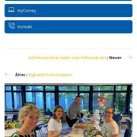
myCorvey
Kontakt
Schülersprecher laden zum Flohmarkt ein
/
Neuer
Älter
/
Bigband-Frühschoppen