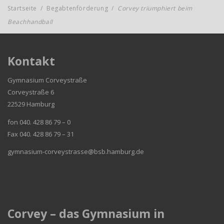
Startseite
/
Begabtenförderung
/
Corvey triumphiert beim
Beachhandball
Kontakt
Gymnasium Corveystraße
Corveystraße 6
22529 Hamburg
fon 040. 428 86 79 – 0
Fax 040. 428 86 79 – 31
gymnasium-corveystrasse@bsb.hamburg.de
Corvey – das Gymnasium in