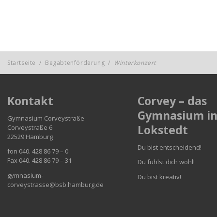
Startseite
/
Begabtenförderung
/
Winterkonzert
Kontakt
Corvey – das
Gymnasium i
Gymnasium Corveystraße
Lokstedt
Corveystraße 6
22529 Hamburg
Du bist entscheidend!
fon 040. 428 86 79 – 0
Fax 040. 428 86 79 – 31
Du fühlst dich wohl!
gymnasium-
Du bist kreativ!
corveystrasse@bsb.hamburg.de