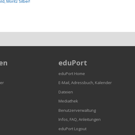
ld, Moritz Silber!
en
eduPort
eduPort Home
er
E-Mail, Adressbuch, Kalender
Dateien
Mediathek
Benutzerverwaltung
Infos, FAQ, Anleitungen
eduPort Logout