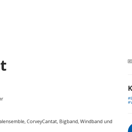
t
K
#
hr
#
okalensemble, CorveyCantat, Bigband, Windband und
A