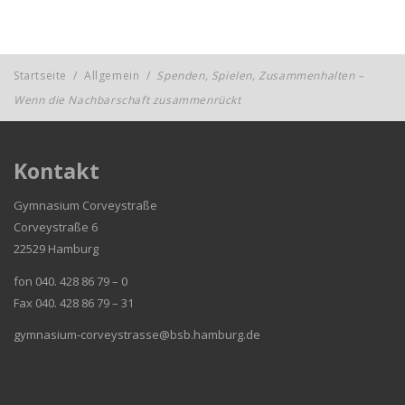
Startseite
/
Allgemein
/
Spenden, Spielen, Zusammenhalten –
Wenn die Nachbarschaft zusammenrückt
Kontakt
Gymnasium Corveystraße
Corveystraße 6
22529 Hamburg
fon 040. 428 86 79 – 0
Fax 040. 428 86 79 – 31
gymnasium-corveystrasse@bsb.hamburg.de