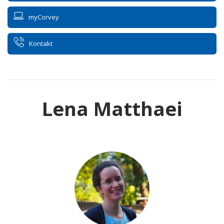
myCorvey
Kontakt
Lena Matthaei