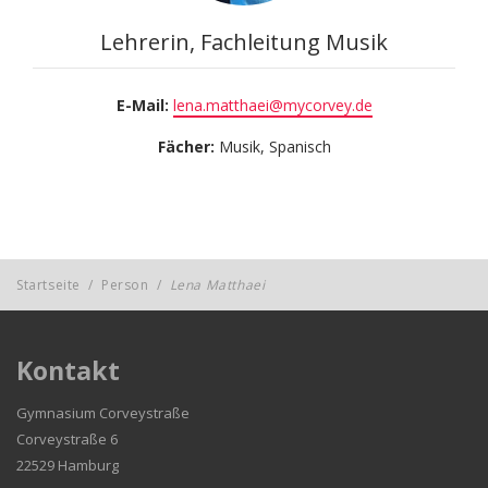
Lehrerin, Fachleitung Musik
E-Mail:
lena.matthaei@mycorvey.de
Fächer:
Musik, Spanisch
Startseite
/
Person
/
Lena Matthaei
Kontakt
Gymnasium Corveystraße
Corveystraße 6
22529 Hamburg