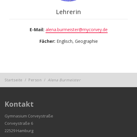
Lehrerin
E-Mail:
alena.burmeister@mycorvey.de
Fächer:
Englisch, Geographie
Startseite
/
Person
/
Alena Burmeister
Kontakt
Gymnasium Corveystraße
Corveystraße 6
22529 Hamburg