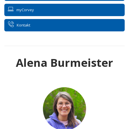
myCorvey
Kontakt
Alena Burmeister