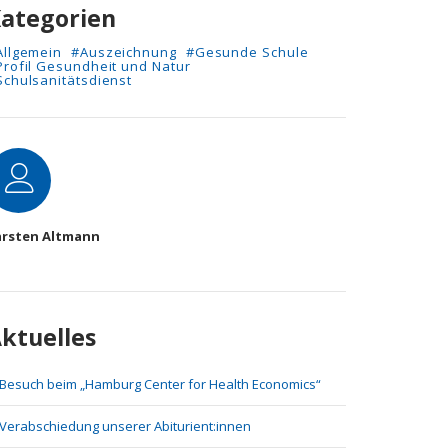
ategorien
Allgemein
#Auszeichnung
#Gesunde Schule
Profil Gesundheit und Natur
Schulsanitätsdienst
utor
arsten Altmann
ktuelles
Besuch beim „Hamburg Center for Health Economics“
Verabschiedung unserer Abiturient:innen