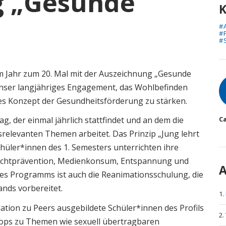
g „Gesunde
K
#
#
#
 Jahr zum 20. Mal mit der Auszeichnung „Gesunde
A
unser langjähriges Engagement, das Wohlbefinden
hes Konzept der Gesundheitsförderung zu stärken.
C
ag, der einmal jährlich stattfindet und an dem die
relevanten Themen arbeitet. Das Prinzip „Jung lehrt
chüler*innen des 1. Semesters unterrichten ihre
uchtprävention, Medienkonsum, Entspannung und
A
des Programms ist auch die Reanimationsschulung, die
tands vorbereitet.
tion zu Peers ausgebildete Schüler*innen des Profils
ops zu Themen wie sexuell übertragbaren