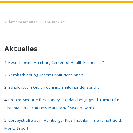
Meta
Zuletzt bearbeitet: 5. Februar 2021
Aktuelles
Besuch beim „Hamburg Center for Health Economics“
Verabschiedung unserer Abiturient:innen
Schule ist ein Ort, an dem man miteinander spricht
Bronze-Medaille fürs Corvey – 3. Platz bei „Jugend trainiert für
Olympia“ im Tischtennis-Mannschaftswettbewerb
Corveystraße beim Hamburger Kids Triathlon – Elena holt Gold,
Moritz Silber!