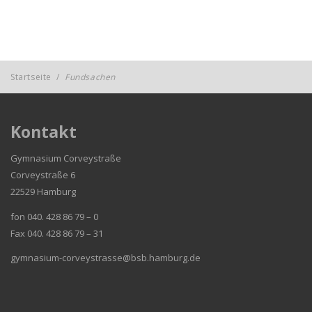
Startseite
/
Fundsachen
Kontakt
Gymnasium Corveystraße
Corveystraße 6
22529 Hamburg
fon 040. 428 86 79 – 0
Fax 040. 428 86 79 – 31
gymnasium-corveystrasse@bsb.hamburg.de