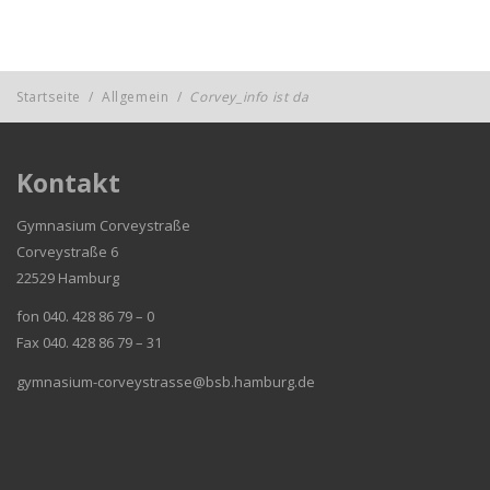
Startseite
/
Allgemein
/
Corvey_info ist da
Kontakt
Gymnasium Corveystraße
Corveystraße 6
22529 Hamburg
fon 040. 428 86 79 – 0
Fax 040. 428 86 79 – 31
gymnasium-corveystrasse@bsb.hamburg.de