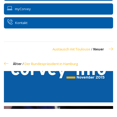
myCorvey
Kontakt
Austausch mit Toulouse
/
Neuer
Älter
/
Der Bundespräsident in Hamburg